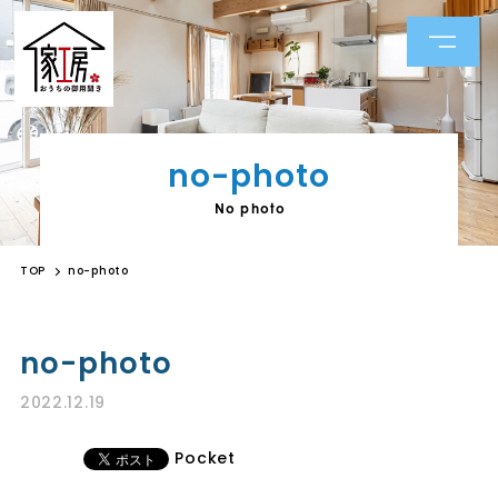
no-photo
No photo
TOP
no-photo
no-photo
2022.12.19
Pocket